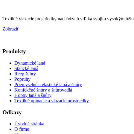
Textilné viazacie prostriedky nachádzajú vďaka svojim vysokým úžitk
Zobraziť
Produkty
Dynamické laná
Statické laná
Reep šnúry
Popruhy
Priemyselné a elastické laná a šnúry
Konfekčné šnúry a šnúrovadlá
Hobby laná a šnúry
Textilné upínacie a viazacie prostriedky
Odkazy
Úvodná stránka
O firme