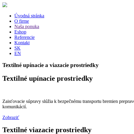
Úvodná stránka
O firme
Naša ponuka
Eshop
Referencie
Kontakt
SK
EN
Textilné upínacie a viazacie prostriedky
Textilné upínacie prostriedky
Zaisťovacie súpravy slúžia k bezpečnému transportu bremien preprav
komunikácií.
Zobraziť
Textilné viazacie prostriedky