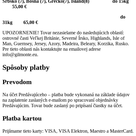
Srbsko (7), Bosna (7), Grécko(7), Island(8) do 15kg
55,00 €
do
31kg 65,00 €
UPOZORNENIE! Tovar nezasielame do nasledujúcich oblastí:
ostrovné časti Veľkej Británie, Severné Írsko, Highlands, Isle of
Man, Guernsey, Jersey, Azory, Madeira, Beleary, Korzika, Rusko.
Pre tieto oblasti nás kontaktujte na emailovej adrese
info@gilmonte.eu.
Spôsoby platby
Prevodom
Na účet Predávajúceho – platba bude vykonaná na základe údajov
na zaplatenie zaslaných e-mailom po spracovaní objednávky
Predávajúcim. Tovar bude zaslaný po pripísaní čiastky na účet.
Platba kartou
Prijímame tieto karty: VISA, VISA Elektron, Maestro a MasterCard.