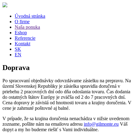
Úvodná stránka
O firme
Naša ponuka
Eshop
Referencie
Kontakt
SK
EN
Doprava
Po spracovaní objednávky odovzdávame zásielku na prepravu. Na
území Slovenskej Republiky je zásielka spravidla doručená v
priebehu 2 pracovných dní odo dňa odoslania tovaru. Čas dodania
do ostatných štátov Európy je zväčša od 2 do 7 pracovných dní.
Cena dopravy je závislá od hnotnosti tovaru a krajiny doručenia. V
cene je zahrnuté poštovné aj balné.
V prípade, že sa krajina doručenia nenachádza v nižsie uvedenom
zozname, pošlite nám na emailovu adresu
info@gilmonte.eu
Váš
dopyt a my ho budeme riešiť s Vami individuálne.