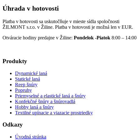
Úhrada v hotovosti
Platba v hotovosti sa uskutočňuje v mieste sídla spoločnosti
ŽILMONT s.r.o. v Žiline. Platba v hotovosti je možná len v EUR.
Otváracie hodiny predajne v Žiline:
Pondelok -Piatok
8:00 – 14:00
Produkty
Dynamické laná
Statické laná
Reep šnúry
Popruhy
Priemyselné a elastické laná a šnúry
Konfekčné šnúry a šnúrovadlá
Hobby laná a šnúry
Textilné upínacie a viazacie prostriedky
Odkazy
Úvodná stránka