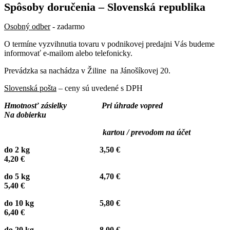
Spôsoby doručenia – Slovenská republika
Osobný odber
- zadarmo
O termíne vyzvihnutia tovaru v podnikovej predajni Vás budeme
informovať e-mailom alebo telefonicky.
Prevádzka sa nachádza v Žiline na Jánošíkovej 20.
Slovenská pošta
– ceny sú uvedené s DPH
Hmotnosť zásielky Pri úhrade vopred
Na dobierku
kartou / prevodom na účet
do 2 kg 3,50 €
4,20 €
do 5 kg 4,70 €
5,40 €
do 10 kg 5,80 €
6,40 €
do 20 kg 8,00 €